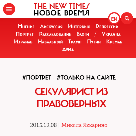
THE NEW TIMES
НОВОЕ ВРЕМЯ
EN
Мнение
Дискуссия
Интервью
Репрессии
Портрет
Расследование
Блоги
/
Украина
Израиль
Навальный
Трамп
Путин
Кремль
Дума
#ПОРТРЕТ
#ТОЛЬКО НА САЙТЕ
СЕКУЛЯРИСТ ИЗ
ПРАВОВЕРНЫХ
2015.12.08 |
Микела Яккарино