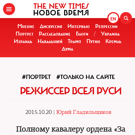
THE NEW TIMES
НОВОЕ ВРЕМЯ
EN
Мнение
Дискуссия
Интервью
Репрессии
Портрет
Расследование
Блоги
/
Украина
Израиль
Навальный
Трамп
Путин
Кремль
Дума
#ПОРТРЕТ
#ТОЛЬКО НА САЙТЕ
РЕЖИССЕР ВСЕЯ РУСИ
2015.10.20 |
Юрий Гладильщиков
Полному кавалеру ордена «За